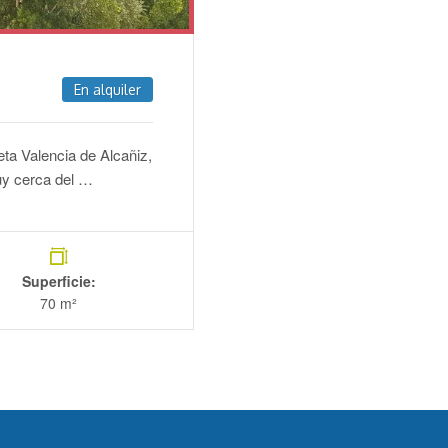
En alquiler
ta Valencia de Alcañiz,
uy cerca del …
Superficie:
70 m²